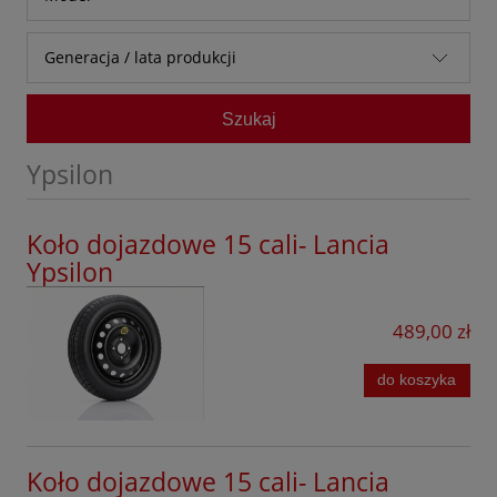
Audi
Generacja / lata produkcji
Baic
Bestune
Szukaj
BMW
Ypsilon
BYD
Chevrolet
Koło dojazdowe 15 cali- Lancia
Ypsilon
Citroen
Cupra
489,00 zł
Dacia
do koszyka
DFSK
Dongfeng
Koło dojazdowe 15 cali- Lancia
Fiat