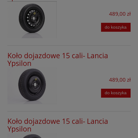
Mazda
489,00 zł
Mercedes
do koszyka
MG
Mini
Koło dojazdowe 15 cali- Lancia
Mitsubishi
Ypsilon
Nissan
489,00 zł
Omoda
Opel
do koszyka
Peugeot
Porsche
Koło dojazdowe 15 cali- Lancia
Infinity
Ypsilon