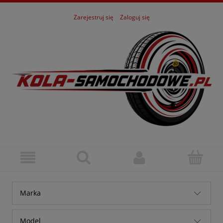
Zarejestruj się
Zaloguj się
Marka
Alfa Romeo
Model