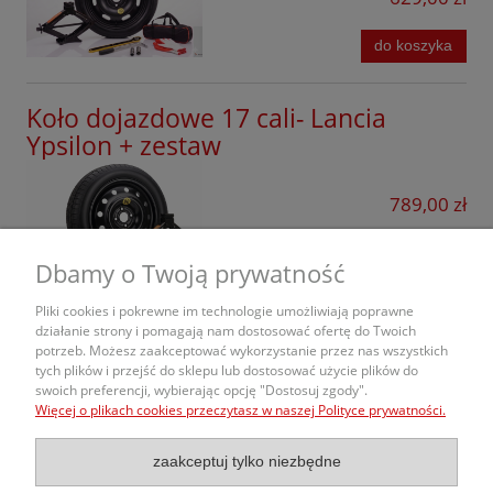
do koszyka
Koło dojazdowe 17 cali- Lancia
Ypsilon + zestaw
789,00 zł
do koszyka
Dbamy o Twoją prywatność
Pliki cookies i pokrewne im technologie umożliwiają poprawne
działanie strony i pomagają nam dostosować ofertę do Twoich
potrzeb. Możesz zaakceptować wykorzystanie przez nas wszystkich
O nas
tych plików i przejść do sklepu lub dostosować użycie plików do
swoich preferencji, wybierając opcję "Dostosuj zgody".
Więcej o plikach cookies przeczytasz w naszej Polityce prywatności.
Obsługa Zamówień
zaakceptuj tylko niezbędne
Informacje