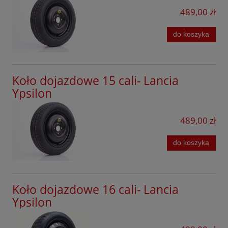
Renault
489,00 zł
Seat
do koszyka
Seres
Skoda
Koło dojazdowe 15 cali- Lancia
Smart
Ypsilon
Subaru
Suzuki
489,00 zł
Tesla
do koszyka
SsangYong
Tiggo
Koło dojazdowe 16 cali- Lancia
Toyota
Ypsilon
Volkswagen