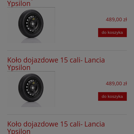
Ypsilon
Ford
Forthing
489,00 zł
GAC
do koszyka
Geely
Honda
Koło dojazdowe 15 cali- Lancia
Hyundai
Ypsilon
Jaecoo
489,00 zł
Kia
do koszyka
KGM
Leapmotor
Lexus
Koło dojazdowe 15 cali- Lancia
Ypsilon
Lynk&Co