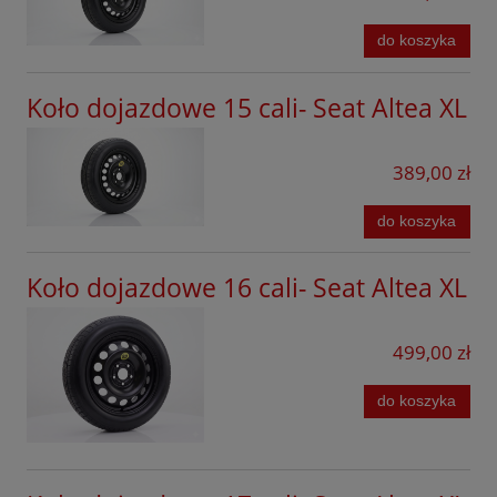
Mii
Ford
do koszyka
Tarraco
Forthing
Toledo
Koło dojazdowe 15 cali- Seat Altea XL
GAC
Geely
389,00 zł
Honda
do koszyka
Hyundai
Jaecoo
Koło dojazdowe 16 cali- Seat Altea XL
Kia
499,00 zł
KGM
do koszyka
Leapmotor
Lexus
Lynk&Co