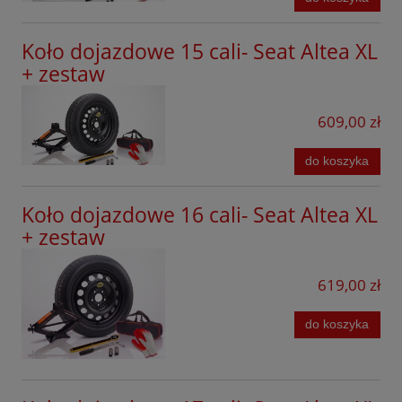
Volvo
Xpeng
Koło dojazdowe 15 cali- Seat Altea XL
+ zestaw
609,00 zł
do koszyka
Koło dojazdowe 16 cali- Seat Altea XL
+ zestaw
619,00 zł
do koszyka