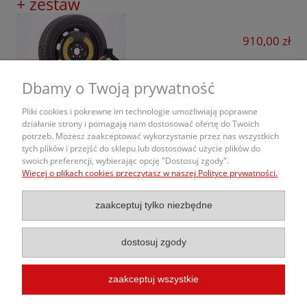
+ zestaw
910,00 zł
do koszyka
Dbamy o Twoją prywatność
Pliki cookies i pokrewne im technologie umożliwiają poprawne
działanie strony i pomagają nam dostosować ofertę do Twoich
potrzeb. Możesz zaakceptować wykorzystanie przez nas wszystkich
O nas
tych plików i przejść do sklepu lub dostosować użycie plików do
swoich preferencji, wybierając opcję "Dostosuj zgody".
Więcej o plikach cookies przeczytasz w naszej Polityce prywatności.
Obsługa Zamówień
zaakceptuj tylko niezbędne
Informacje
dostosuj zgody
zaakceptuj wszystkie
© 2020 Kola-Samochodowe.pl |
Budowa Sklepu Internetowego
InterKon