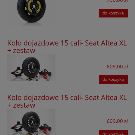
Renault
Seat
do koszyka
Seres
Skoda
Koło dojazdowe 15 cali- Seat Altea XL
Smart
+ zestaw
Subaru
609,00 zł
Suzuki
do koszyka
Tesla
SsangYong
Koło dojazdowe 15 cali- Seat Altea XL
+ zestaw
Tiggo
Toyota
609,00 zł
Volkswagen
do koszyka