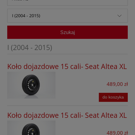
Audi
Alhambra
I (2004 - 2015)
Baic
Altea
I (2004 - 2015)
Bestune
Szukaj
Altea Freetrack
BMW
Altea XL
I (2004 - 2015)
BYD
Arona
Chevrolet
Koło dojazdowe 15 cali- Seat Altea XL
Ateca
Citroen
Cordoba
489,00 zł
Cupra
Exeo
Dacia
do koszyka
Ibiza
DFSK
Leon
Koło dojazdowe 15 cali- Seat Altea XL
Dongfeng
Leon Cupra
Fiat
489,00 zł