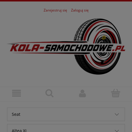
Zarejestruj się
Zaloguj się
Seat
Alfa Romeo
Altea XL