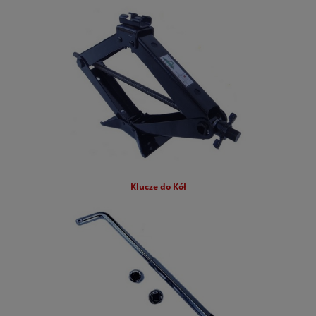
Kia
KGM
Leapmotor
Lexus
Lynk&Co
Mazda
Mercedes
Klucze do Kół
MG
Mini
Mitsubishi
Nissan
Omoda