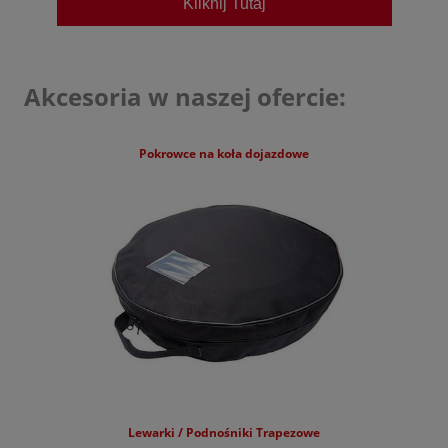
Kliknij Tutaj
Cupra
Dacia
Akcesoria w naszej ofercie:
DFSK
Dongfeng
Pokrowce na koła dojazdowe
Fiat
Ford
Forthing
GAC
Geely
Honda
Hyundai
Jaecoo
Lewarki / Podnośniki Trapezowe