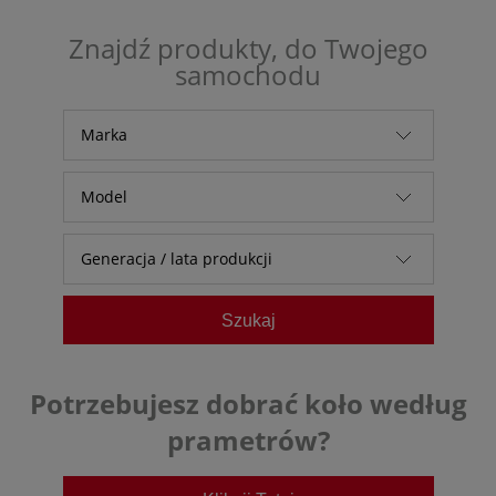
Znajdź produkty, do Twojego
samochodu
Marka
Alfa Romeo
Model
Audi
Generacja / lata produkcji
Baic
Bestune
Szukaj
BMW
BYD
Potrzebujesz dobrać koło według
Chevrolet
prametrów?
Citroen