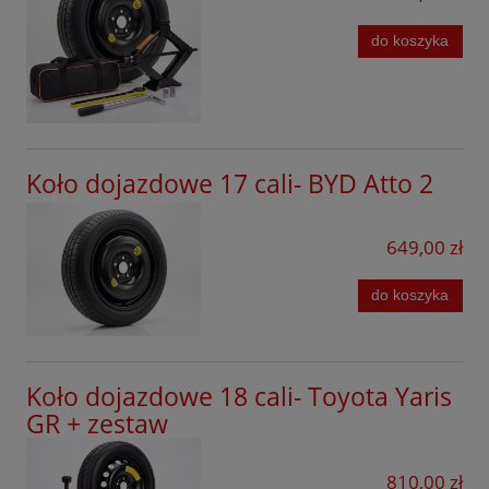
Tesla
SsangYong
do koszyka
Tiggo
Toyota
Volkswagen
Koło dojazdowe 17 cali- BYD Atto 2
Volvo
649,00 zł
Xpeng
do koszyka
Koło dojazdowe 18 cali- Toyota Yaris
GR + zestaw
810,00 zł