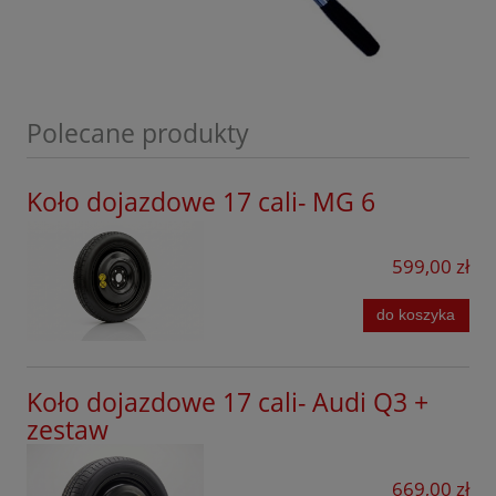
Opel
Peugeot
Porsche
Polecane produkty
Infinity
Koło dojazdowe 17 cali- MG 6
Renault
Seat
599,00 zł
Seres
do koszyka
Skoda
Smart
Koło dojazdowe 17 cali- Audi Q3 +
Subaru
zestaw
Suzuki
669,00 zł