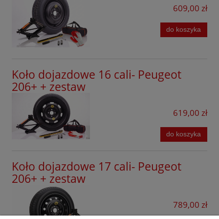
Bipper
609,00 zł
Mazda
E-3008
do koszyka
Mercedes
iOn
MG
Partner
Mini
Koło dojazdowe 16 cali- Peugeot
RCZ
206+ + zestaw
Mitsubishi
Rifter
Nissan
619,00 zł
Traveller
Omoda
do koszyka
Opel
Koło dojazdowe 17 cali- Peugeot
Peugeot
206+ + zestaw
Porsche
Infinity
789,00 zł