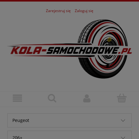
Zarejestruj się
Zaloguj się
Peugeot
Alfa Romeo
206+