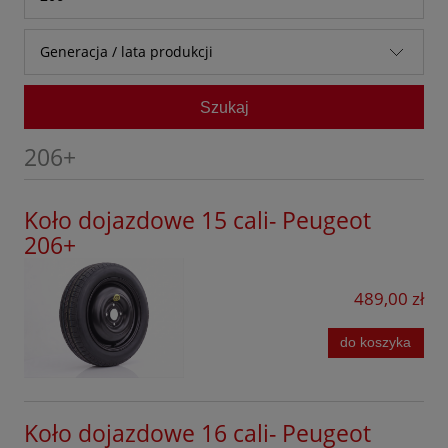
Audi
1007
Generacja / lata produkcji
Baic
107
I (2009 - 2012)
Bestune
Szukaj
108
BMW
206
206+
BYD
206+
Chevrolet
Koło dojazdowe 15 cali- Peugeot
207
206+
Citroen
208
Cupra
489,00 zł
2008
Dacia
301
do koszyka
DFSK
307
Dongfeng
308
Koło dojazdowe 16 cali- Peugeot
Fiat