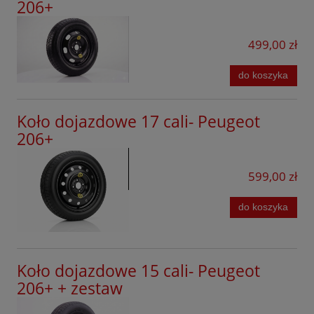
406
206+
Ford
408
Forthing
499,00 zł
508 RXH
GAC
do koszyka
308 GT
Geely
3008
Koło dojazdowe 17 cali- Peugeot
Honda
206+
407
Hyundai
4007
599,00 zł
Jaecoo
4008
Kia
do koszyka
508
KGM
5008
Leapmotor
Koło dojazdowe 15 cali- Peugeot
607
Lexus
206+ + zestaw
807
Lynk&Co