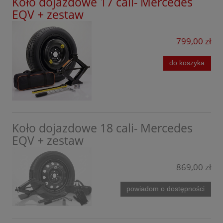
Koło dojazdowe 17 cali- Mercedes
Volvo
EQV + zestaw
Xpeng
799,00 zł
do koszyka
Koło dojazdowe 18 cali- Mercedes
EQV + zestaw
869,00 zł
powiadom o dostępności