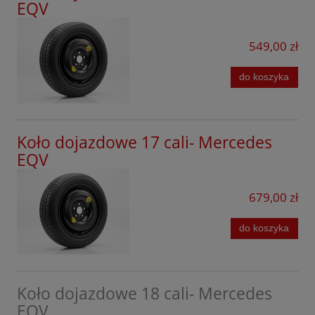
CLC
EQV
Ford
CLS
Forthing
549,00 zł
C AL-TERRAIN
GAC
do koszyka
E Klasa
Geely
E Klasa All-Terrain
Honda
E Klasa AMG
Koło dojazdowe 17 cali- Mercedes
Hyundai
EQV
EQA
Jaecoo
EQB
679,00 zł
Kia
EQE
do koszyka
KGM
EQS
Leapmotor
EQT
Lexus
Koło dojazdowe 18 cali- Mercedes
EQC
EQV
Lynk&Co