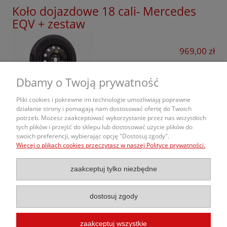
Koło dojazdowe 18 cali- Mercedes
EQV + zestaw
969,00 zł
do koszyka
Dbamy o Twoją prywatność
Pliki cookies i pokrewne im technologie umożliwiają poprawne
działanie strony i pomagają nam dostosować ofertę do Twoich
potrzeb. Możesz zaakceptować wykorzystanie przez nas wszystkich
O nas
tych plików i przejść do sklepu lub dostosować użycie plików do
swoich preferencji, wybierając opcję "Dostosuj zgody".
Więcej o plikach cookies przeczytasz w naszej Polityce prywatności.
Obsługa Zamówień
zaakceptuj tylko niezbędne
Informacje
dostosuj zgody
zaakceptuj wszystkie