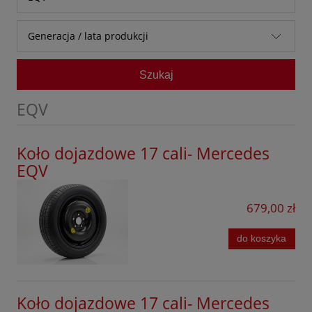
Audi
A Klasa
Generacja / lata produkcji
Baic
A Klasa AMG
I (2020 - obecnie)
Bestune
Szukaj
B Klasa
BMW
C Klasa
EQV
BYD
C klasa All Terain
Chevrolet
Koło dojazdowe 17 cali- Mercedes
C Klasa AMG
EQV
Citroen
Citan
Cupra
679,00 zł
CL
Dacia
CLA
do koszyka
DFSK
CLA AMG
Dongfeng
CLE
Koło dojazdowe 17 cali- Mercedes
Fiat