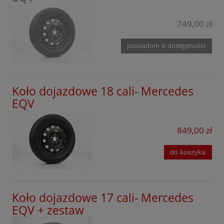
EQV
Mazda
749,00 zł
GL
Mercedes
GLA
powiadom o dostępności
MG
GLA AMG
Mini
GLB
Koło dojazdowe 18 cali- Mercedes
Mitsubishi
EQV
GLB AMG
Nissan
GLC Coupe
849,00 zł
Omoda
GLC SUV
Opel
do koszyka
GLC AMG
Peugeot
GLE
Porsche
Koło dojazdowe 17 cali- Mercedes
GLE Coupe
Infinity
EQV + zestaw
GLE AMG