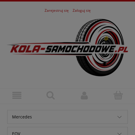
Zarejestruj się
Zaloguj się
Mercedes
Alfa Romeo
EQV