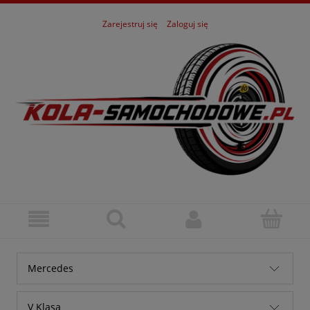
Zarejestruj się
Zaloguj się
Mercedes
Alfa Romeo
V Klasa