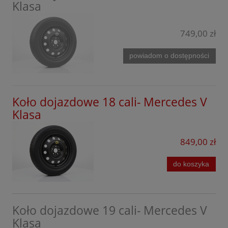
CLC
Klasa
Ford
CLS
Forthing
749,00 zł
C AL-TERRAIN
GAC
powiadom o dostępności
E Klasa
Geely
E Klasa All-Terrain
Honda
E Klasa AMG
Koło dojazdowe 18 cali- Mercedes V
Hyundai
Klasa
EQA
Jaecoo
EQB
849,00 zł
Kia
EQE
do koszyka
KGM
EQS
Leapmotor
EQT
Lexus
Koło dojazdowe 19 cali- Mercedes V
EQC
Klasa
Lynk&Co