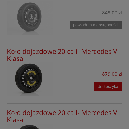
EQV
Mazda
849,00 zł
GL
Mercedes
GLA
powiadom o dostępności
MG
GLA AMG
Mini
GLB
Koło dojazdowe 20 cali- Mercedes V
Mitsubishi
Klasa
GLB AMG
Nissan
GLC Coupe
879,00 zł
Omoda
GLC SUV
Opel
do koszyka
GLC AMG
Peugeot
GLE
Porsche
Koło dojazdowe 20 cali- Mercedes V
GLE Coupe
Klasa
Infinity
GLE AMG