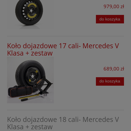
Renault
GLS
979,00 zł
Seat
MARCO POLO
do koszyka
Seres
ML
Skoda
S Klasa
Koło dojazdowe 17 cali- Mercedes V
Smart
S Klasa AMG
Klasa + zestaw
Subaru
S Klasa Coupe
Suzuki
689,00 zł
T Klasa
Tesla
do koszyka
V Klasa
SsangYong
Vaneo
Tiggo
Toyota
Koło dojazdowe 18 cali- Mercedes V
Volkswagen
Klasa + zestaw