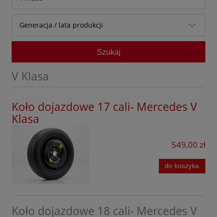
Audi
A Klasa
Generacja / lata produkcji
Baic
A Klasa AMG
W447 (2015 - obecnie)
Bestune
Szukaj
B Klasa
BMW
C Klasa
V Klasa
BYD
C klasa All Terain
Chevrolet
Koło dojazdowe 17 cali- Mercedes V
C Klasa AMG
Klasa
Citroen
Citan
Cupra
549,00 zł
CL
Dacia
CLA
do koszyka
DFSK
CLA AMG
Dongfeng
CLE
Koło dojazdowe 18 cali- Mercedes V
Fiat