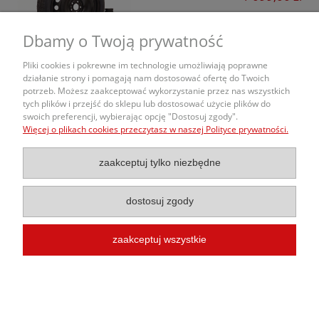
do koszyka
Dbamy o Twoją prywatność
Pliki cookies i pokrewne im technologie umożliwiają poprawne
działanie strony i pomagają nam dostosować ofertę do Twoich
potrzeb. Możesz zaakceptować wykorzystanie przez nas wszystkich
O nas
tych plików i przejść do sklepu lub dostosować użycie plików do
swoich preferencji, wybierając opcję "Dostosuj zgody".
Więcej o plikach cookies przeczytasz w naszej Polityce prywatności.
Obsługa Zamówień
zaakceptuj tylko niezbędne
Informacje
dostosuj zgody
zaakceptuj wszystkie
© 2020 Kola-Samochodowe.pl |
Budowa Sklepu Internetowego
InterKon
pokaż pełną wersję strony
Sklep internetowy Shoper.pl