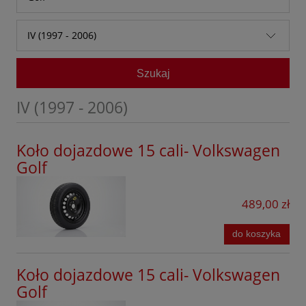
Audi
Arteon
IV (1997 - 2006)
Baic
Beetle
IV (1997 - 2006)
Bestune
Szukaj
Bora
V (2003 - 2009)
BMW
Caddy
IV (1997 - 2006)
VI (2008 - 2014)
BYD
Caravelle
VII (2012 - 2020)
Chevrolet
Koło dojazdowe 15 cali- Volkswagen
CC
Golf
VIII (2019 - obecnie)
Citroen
Cross Up!
Cupra
489,00 zł
Fox
Dacia
Golf
do koszyka
DFSK
Golf Alltrack
Dongfeng
Koło dojazdowe 15 cali- Volkswagen
Golf Cross
Golf
Fiat