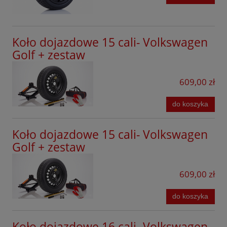
Renault
Taigo
Seat
Tayron
Koło dojazdowe 15 cali- Volkswagen
Seres
T-Cross
Golf + zestaw
Skoda
T-Roc
Smart
609,00 zł
Tiguan
Subaru
do koszyka
Touareg
Suzuki
Touran
Koło dojazdowe 15 cali- Volkswagen
Tesla
Golf + zestaw
Touran Cross
SsangYong
Transporter
609,00 zł
Tiggo
UP!
Toyota
do koszyka
XL1
Volkswagen
Koło dojazdowe 16 cali- Volkswagen