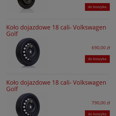
ID.7
do koszyka
Mazda
ID.BUZZ
Mercedes
Jetta
Koło dojazdowe 18 cali- Volkswagen
MG
Golf
New Beetle
Mini
Passat
690,00 zł
Mitsubishi
Passat Alltrack
Nissan
do koszyka
Passat CC
Omoda
Phaeton
Opel
Koło dojazdowe 18 cali- Volkswagen
Polo
Peugeot
Golf
Polo Cross
Porsche
Scirocco
790,00 zł
Infinity
Sharan
do koszyka