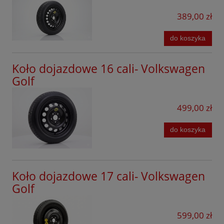
Golf GTI
Ford
389,00 zł
Golf Plus
Forthing
do koszyka
Golf R
GAC
Golf Sportsvan
Koło dojazdowe 16 cali- Volkswagen
Geely
e-UP!
Golf
Honda
E-Caravelle
Hyundai
499,00 zł
e-Golf
Jaecoo
do koszyka
E-Transporter
Kia
Eos
KGM
ID.3
Koło dojazdowe 17 cali- Volkswagen
Leapmotor
Golf
ID.4
Lexus
ID.5
599,00 zł
Lynk&Co