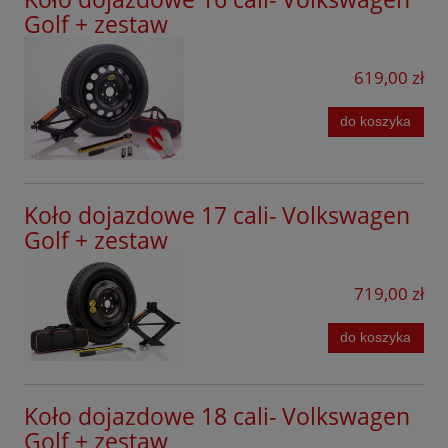
Volvo
Golf + zestaw
Xpeng
619,00 zł
do koszyka
Koło dojazdowe 17 cali- Volkswagen
Golf + zestaw
719,00 zł
do koszyka
Koło dojazdowe 18 cali- Volkswagen
Golf + zestaw