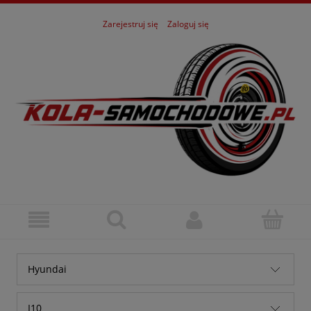
Zarejestruj się
Zaloguj się
Hyundai
Alfa Romeo
I10