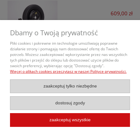
I30
Ford
609,00 zł
I30 N
Forthing
I40
do koszyka
Dbamy o Twoją prywatność
GAC
Inster
Geely
Pliki cookies i pokrewne im technologie umożliwiają poprawne
Ioniq
działanie strony i pomagają nam dostosować ofertę do Twoich
Honda
potrzeb. Możesz zaakceptować wykorzystanie przez nas wszystkich
O nas
Ioniq 5
tych plików i przejść do sklepu lub dostosować użycie plików do
swoich preferencji, wybierając opcję "Dostosuj zgody".
Hyundai
Więcej o plikach cookies przeczytasz w naszej Polityce prywatności.
Obsługa Zamówień
Ioniq 6
Jaecoo
Ioniq 9
zaakceptuj tylko niezbędne
Informacje
Kia
IX20
KGM
dostosuj zgody
IX35
Leapmotor
IX55
zaakceptuj wszystkie
Lexus
© 2020 Kola-Samochodowe.pl |
Budowa Sklepu Internetowego
InterKon
Grand Santa Fe
Lynk&Co