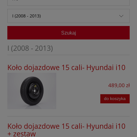
Audi
Accent
I (2008 - 2013)
Baic
Bayon
I (2008 - 2013)
Bestune
Szukaj
Coupe
II (2013 - 2019)
BMW
Elantra
I (2008 - 2013)
III (2019 - obecnie)
BYD
Genesis
Chevrolet
Koło dojazdowe 15 cali- Hyundai i10
Getz
Citroen
Grandeur
489,00 zł
Cupra
I10
Dacia
do koszyka
I20
DFSK
i20 Active
Dongfeng
Koło dojazdowe 15 cali- Hyundai i10
I20 N
+ zestaw
Fiat