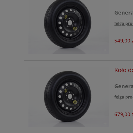
Lynk&Co
Generac
Mazda
felga pro
Mercedes
MG
549,00 z
Mini
Mitsubishi
Koło d
Nissan
Omoda
Generac
Opel
felga pro
Peugeot
679,00 z
Porsche
Infinity