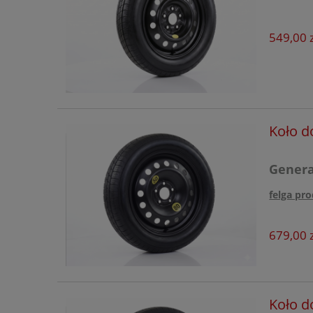
Fiat
Ford
549,00 z
Forthing
GAC
Geely
Koło d
Honda
Generac
Hyundai
Jaecoo
felga pro
Kia
679,00 z
KGM
Leapmotor
Lexus
Koło d