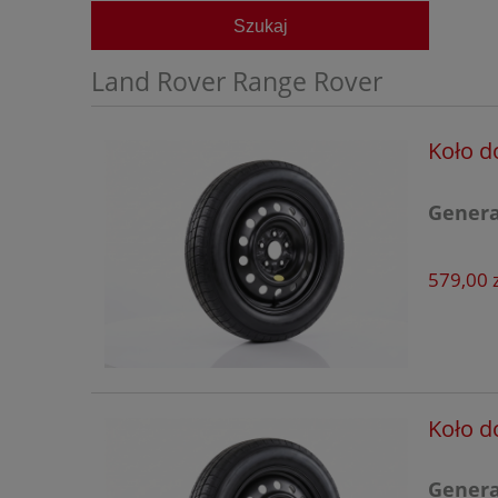
Alfa Romeo
Szukaj
Audi
Land Rover Range Rover
Baic
Bestune
Koło d
BMW
Generac
BYD
Chevrolet
579,00 z
Citroen
Cupra
Dacia
Koło d
DFSK
Dongfeng
Generac