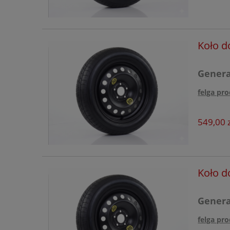
Volvo
Xpeng
Koło d
Generac
felga pro
549,00 z
Koło d
Generac
felga pro