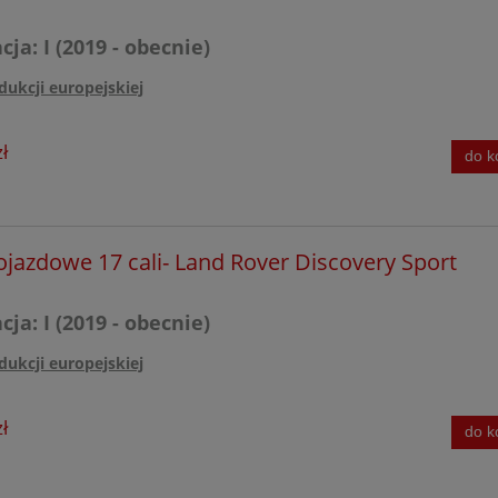
ja: I (2019 - obecnie)
dukcji europejskiej
ł
do k
ojazdowe 17 cali- Land Rover Discovery Sport
ja: I (2019 - obecnie)
dukcji europejskiej
ł
do k