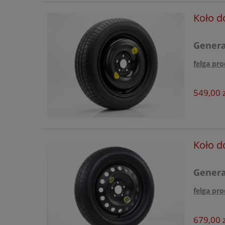
Renault
Koło d
Seat
Generac
Seres
felga pro
Skoda
Smart
549,00 z
Subaru
Suzuki
Koło d
Tesla
SsangYong
Generac
Tiggo
felga pro
Toyota
679,00 z
Volkswagen