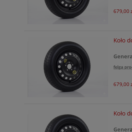
679,00 z
Koło d
Generac
felga pro
679,00 z
Koło d
Generac