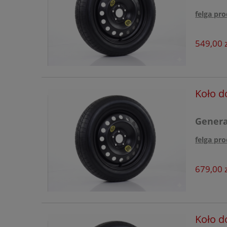
felga pro
549,00 z
Koło d
Generac
felga pro
679,00 z
Koło d