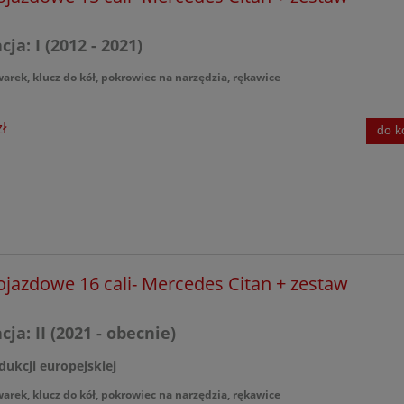
ja: I (2012 - 2021)
warek, klucz do kół, pokrowiec na narzędzia, rękawice
ł
do k
ojazdowe 16 cali- Mercedes Citan + zestaw
ja: II (2021 - obecnie)
dukcji europejskiej
warek, klucz do kół, pokrowiec na narzędzia, rękawice