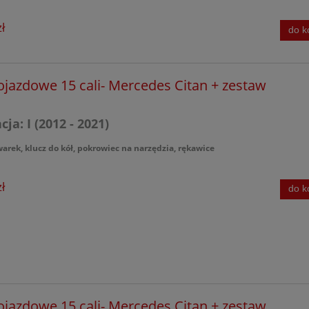
ł
do k
ojazdowe 15 cali- Mercedes Citan + zestaw
ja: I (2012 - 2021)
warek, klucz do kół, pokrowiec na narzędzia, rękawice
ł
do k
ojazdowe 15 cali- Mercedes Citan + zestaw