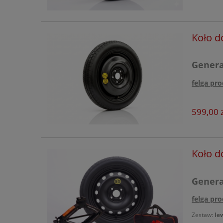
Volvo
Koło d
Xpeng
Generac
felga pro
599,00 z
Koło d
Generac
felga pro
Zestaw:
le