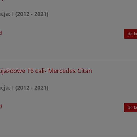
ja: I (2012 - 2021)
MG
ł
do k
MG
upe
ojazdowe 16 cali- Mercedes Citan
V
ja: I (2012 - 2021)
MG
ł
do k
upe
G