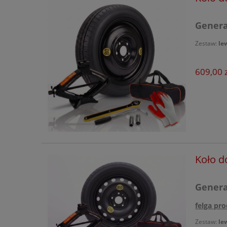
Generac
Zestaw:
le
609,00 z
Koło d
Generac
felga pro
Zestaw:
le