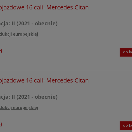
ojazdowe 16 cali- Mercedes Citan
 POLO
ja: II (2021 - obecnie)
dukcji europejskiej
a AMG
ł
do k
 Coupe
ojazdowe 16 cali- Mercedes Citan
ja: II (2021 - obecnie)
dukcji europejskiej
ł
do k