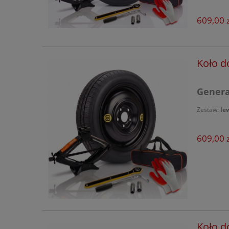
609,00 z
Koło d
Generac
Zestaw:
le
609,00 z
Koło d