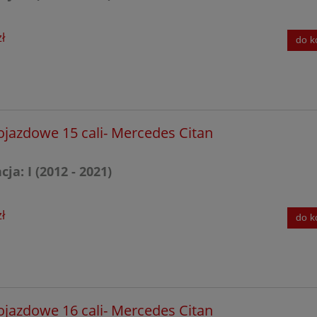
ERRAIN
ł
do k
All-Terrain
a AMG
ojazdowe 15 cali- Mercedes Citan
ja: I (2012 - 2021)
ł
do k
ojazdowe 16 cali- Mercedes Citan