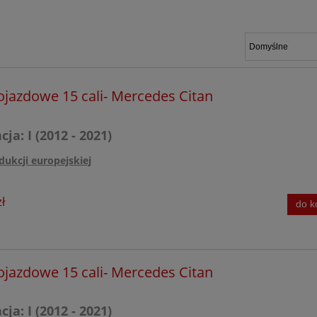
I (2012 - 2021)
a AMG
II (2021 - obecnie)
ojazdowe 15 cali- Mercedes Citan
All Terain
ja: I (2012 - 2021)
a AMG
dukcji europejskiej
ł
do k
G
ojazdowe 15 cali- Mercedes Citan
ja: I (2012 - 2021)