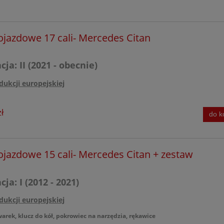
ojazdowe 17 cali- Mercedes Citan
ja: II (2021 - obecnie)
dukcji europejskiej
ł
do k
ojazdowe 15 cali- Mercedes Citan + zestaw
ja: I (2012 - 2021)
dukcji europejskiej
warek, klucz do kół, pokrowiec na narzędzia, rękawice