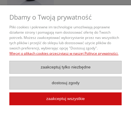
Dbamy o Twoją prywatność
«
1
2
3
»
Pliki cookies i pokrewne im technologie umożliwiają poprawne
działanie strony i pomagają nam dostosować ofertę do Twoich
potrzeb. Możesz zaakceptować wykorzystanie przez nas wszystkich
O nas
tych plików i przejść do sklepu lub dostosować użycie plików do
swoich preferencji, wybierając opcję "Dostosuj zgody".
Więcej o plikach cookies przeczytasz w naszej Polityce prywatności.
Obsługa Zamówień
zaakceptuj tylko niezbędne
Informacje
dostosuj zgody
zaakceptuj wszystkie
© 2020 Kola-Samochodowe.pl |
Budowa Sklepu Internetowego
InterKon
pokaż pełną wersję strony
Sklep internetowy Shoper.pl