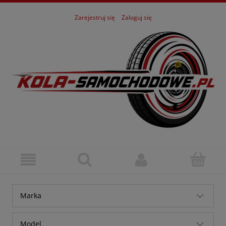
Zarejestruj się
Zaloguj się
Marka
Alfa Romeo
Model