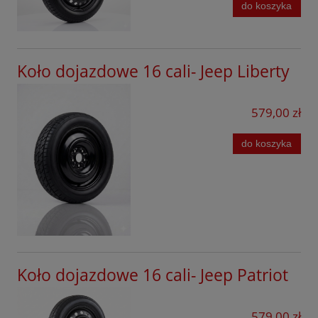
Renault
do koszyka
Seat
Seres
Koło dojazdowe 16 cali- Jeep Liberty
Skoda
Smart
579,00 zł
Subaru
do koszyka
Suzuki
Tesla
SsangYong
Tiggo
Toyota
Koło dojazdowe 16 cali- Jeep Patriot
Volkswagen
579,00 zł