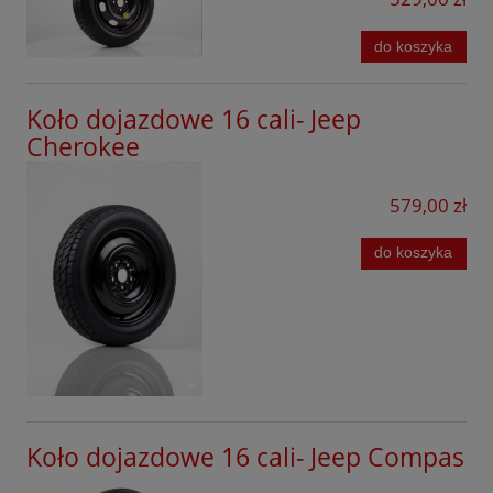
Ford
do koszyka
Forthing
GAC
Koło dojazdowe 16 cali- Jeep
Cherokee
Geely
Honda
579,00 zł
Hyundai
do koszyka
Jaecoo
Kia
KGM
Leapmotor
Lexus
Koło dojazdowe 16 cali- Jeep Compas
Lynk&Co