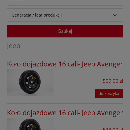
Audi
Generacja / lata produkcji
Baic
Bestune
Szukaj
BMW
Jeep
BYD
Chevrolet
Koło dojazdowe 16 cali- Jeep Avenger
Citroen
509,00 zł
Cupra
Dacia
do koszyka
DFSK
Koło dojazdowe 16 cali- Jeep Avenger
Dongfeng
Fiat
529,00 zł