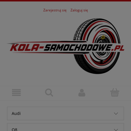
Zarejestruj się
Zaloguj się
Audi
Alfa Romeo
Q8