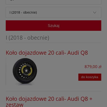
Audi
A1
I (2018 - obecnie)
Baic
A2
I (2018 - obecnie)
Bestune
Szukaj
A3
E-TRON (2023 - obecnie)
BMW
A4
I (2018 - obecnie)
BYD
A5
Chevrolet
Koło dojazdowe 20 cali- Audi Q8
A6
Citroen
A7
879,00 zł
Cupra
A8
Dacia
do koszyka
Q2
DFSK
Q3
Dongfeng
Koło dojazdowe 20 cali- Audi Q8 +
Q3 SPORTBACK
zestaw
Fiat