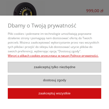
Q5
Ford
Q7
999,00 zł
Forthing
Q8
do koszyka
Dbamy o Twoją prywatność
GAC
RSQ3
Geely
Pliki cookies i pokrewne im technologie umożliwiają poprawne
RS4
działanie strony i pomagają nam dostosować ofertę do Twoich
Honda
potrzeb. Możesz zaakceptować wykorzystanie przez nas wszystkich
O nas
RS6
tych plików i przejść do sklepu lub dostosować użycie plików do
swoich preferencji, wybierając opcję "Dostosuj zgody".
Hyundai
Więcej o plikach cookies przeczytasz w naszej Polityce prywatności.
S1
Obsługa Zamówień
Jaecoo
S3
zaakceptuj tylko niezbędne
Informacje
Kia
S4
KGM
dostosuj zgody
S5
Leapmotor
S6
zaakceptuj wszystkie
Lexus
© 2020 Kola-Samochodowe.pl |
Budowa Sklepu Internetowego
InterKon
S7
Lynk&Co