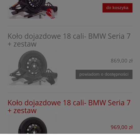
M2
do koszyka
Mazda
M3
Mercedes
M4
MG
Koło dojazdowe 18 cali- BMW Seria 7
M5
+ zestaw
Mini
Mitsubishi
869,00 zł
Nissan
powiadom o dostępności
Omoda
Opel
Koło dojazdowe 18 cali- BMW Seria 7
Peugeot
+ zestaw
Porsche
969,00 zł
Infinity