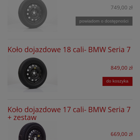
Seria 5
749,00 zł
Ford
Seria 6
Forthing
powiadom o dostępności
Seria 7
GAC
Seria 8
Geely
Koło dojazdowe 18 cali- BMW Seria 7
X1
Honda
X2
Hyundai
849,00 zł
X3
Jaecoo
do koszyka
X4
Kia
X5
KGM
Koło dojazdowe 17 cali- BMW Seria 7
X6
Leapmotor
+ zestaw
X7
Lexus
Z4
669,00 zł
Lynk&Co