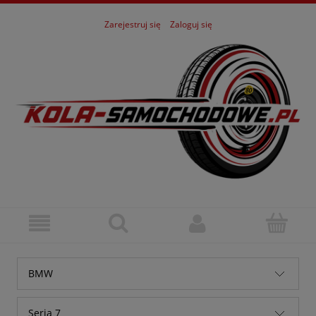
Zarejestruj się
Zaloguj się
BMW
Alfa Romeo
Seria 7