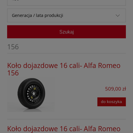
Audi
156
Generacja / lata produkcji
Baic
159
I (1997 - 2006)
Bestune
Szukaj
166
BMW
Brera
156
BYD
Giulietta
Chevrolet
Koło dojazdowe 16 cali- Alfa Romeo
GT
156
Citroen
GTV
Cupra
509,00 zł
Mito
Dacia
Spider
do koszyka
DFSK
Stelvio
Dongfeng
Tonale
Koło dojazdowe 16 cali- Alfa Romeo
Fiat