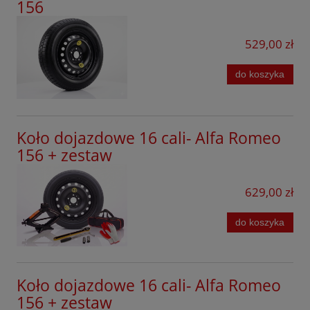
Junior
156
Ford
Forthing
529,00 zł
GAC
do koszyka
Geely
Honda
Koło dojazdowe 16 cali- Alfa Romeo
Hyundai
156 + zestaw
Jaecoo
629,00 zł
Kia
do koszyka
KGM
Leapmotor
Lexus
Koło dojazdowe 16 cali- Alfa Romeo
156 + zestaw
Lynk&Co