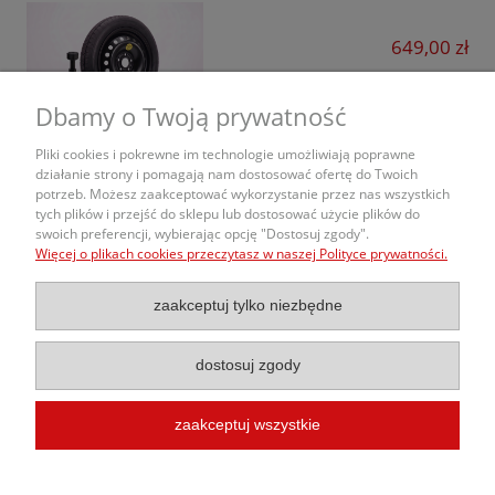
Mazda
649,00 zł
Mercedes
do koszyka
Dbamy o Twoją prywatność
MG
Pliki cookies i pokrewne im technologie umożliwiają poprawne
Mini
działanie strony i pomagają nam dostosować ofertę do Twoich
potrzeb. Możesz zaakceptować wykorzystanie przez nas wszystkich
O nas
Mitsubishi
tych plików i przejść do sklepu lub dostosować użycie plików do
swoich preferencji, wybierając opcję "Dostosuj zgody".
Nissan
Więcej o plikach cookies przeczytasz w naszej Polityce prywatności.
Obsługa Zamówień
Omoda
zaakceptuj tylko niezbędne
Informacje
Opel
dostosuj zgody
Peugeot
Porsche
zaakceptuj wszystkie
Infinity
© 2020 Kola-Samochodowe.pl |
Budowa Sklepu Internetowego
InterKon