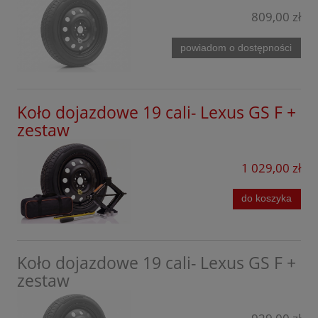
UX
809,00 zł
Ford
Forthing
powiadom o dostępności
GAC
Geely
Koło dojazdowe 19 cali- Lexus GS F +
Honda
zestaw
Hyundai
1 029,00 zł
Jaecoo
do koszyka
Kia
KGM
Koło dojazdowe 19 cali- Lexus GS F +
Leapmotor
zestaw
Lexus
Lynk&Co