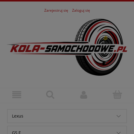
Zarejestruj się
Zaloguj się
Lexus
Alfa Romeo
GS F