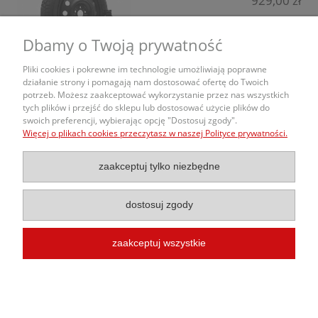
929,00 zł
Mazda
powiadom o dostępności
Dbamy o Twoją prywatność
Mercedes
Pliki cookies i pokrewne im technologie umożliwiają poprawne
MG
działanie strony i pomagają nam dostosować ofertę do Twoich
potrzeb. Możesz zaakceptować wykorzystanie przez nas wszystkich
O nas
Mini
tych plików i przejść do sklepu lub dostosować użycie plików do
swoich preferencji, wybierając opcję "Dostosuj zgody".
Mitsubishi
Więcej o plikach cookies przeczytasz w naszej Polityce prywatności.
Obsługa Zamówień
Nissan
zaakceptuj tylko niezbędne
Informacje
Omoda
dostosuj zgody
Opel
Peugeot
zaakceptuj wszystkie
Porsche
© 2020 Kola-Samochodowe.pl |
Budowa Sklepu Internetowego
InterKon
Infinity
pokaż pełną wersję strony
Sklep internetowy Shoper.pl