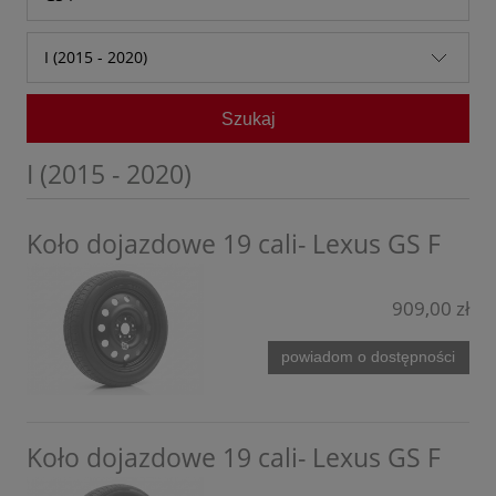
Audi
CT
I (2015 - 2020)
Baic
ES
I (2015 - 2020)
Bestune
Szukaj
GS
BMW
GS F
I (2015 - 2020)
BYD
IS
Chevrolet
Koło dojazdowe 19 cali- Lexus GS F
LBX
Citroen
NX
909,00 zł
Cupra
RC
Dacia
powiadom o dostępności
RC F
DFSK
RX
Dongfeng
Koło dojazdowe 19 cali- Lexus GS F
RZ
Fiat