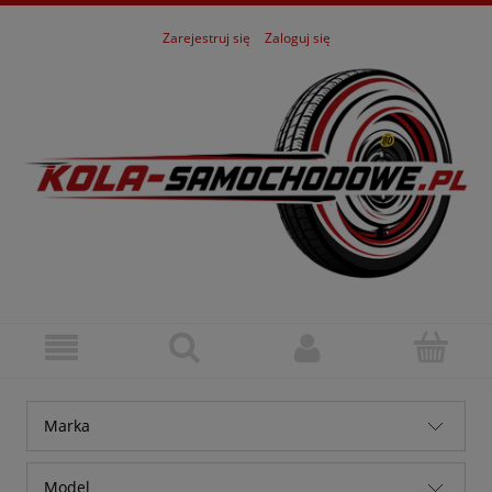
Zarejestruj się
Zaloguj się
Marka
Alfa Romeo
Model