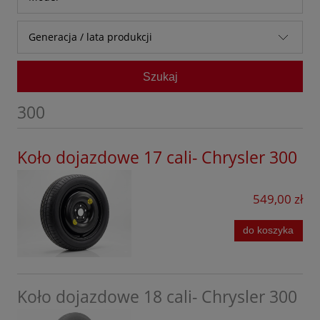
Audi
Generacja / lata produkcji
Baic
Bestune
Szukaj
BMW
300
BYD
Chevrolet
Koło dojazdowe 17 cali- Chrysler 300
Citroen
549,00 zł
Cupra
Dacia
do koszyka
DFSK
Dongfeng
Koło dojazdowe 18 cali- Chrysler 300
Fiat