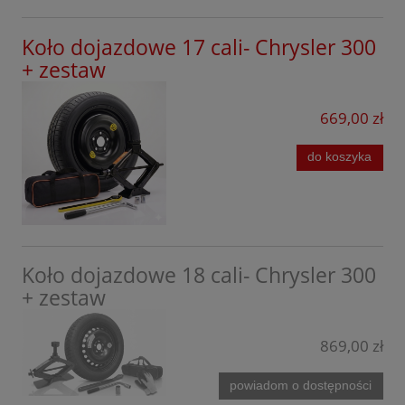
Mazda
Koło dojazdowe 17 cali- Chrysler 300
Mercedes
+ zestaw
MG
669,00 zł
Mini
do koszyka
Mitsubishi
Nissan
Omoda
Opel
Koło dojazdowe 18 cali- Chrysler 300
+ zestaw
Peugeot
Porsche
869,00 zł
Infinity
powiadom o dostępności