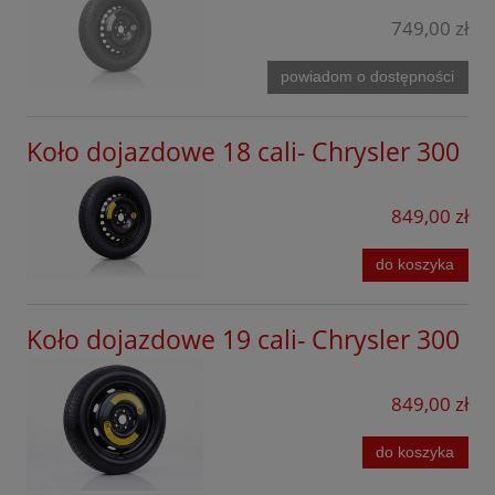
Ford
749,00 zł
Forthing
powiadom o dostępności
GAC
Koło dojazdowe 18 cali- Chrysler 300
Geely
Honda
849,00 zł
Hyundai
do koszyka
Jaecoo
Kia
Koło dojazdowe 19 cali- Chrysler 300
KGM
849,00 zł
Leapmotor
Lexus
do koszyka
Lynk&Co