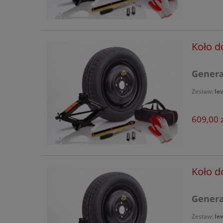
Volvo
Xpeng
Koło d
Generac
Zestaw:
le
609,00 z
Koło d
Generac
Zestaw:
le