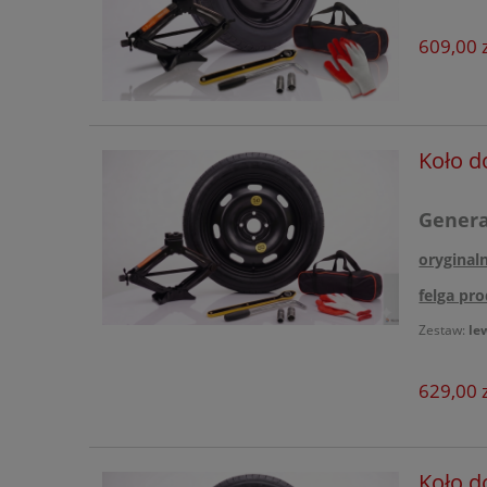
609,00 z
Koło d
Generac
oryginal
felga pro
Zestaw:
le
629,00 z
Koło d