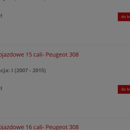
H
ł
do k
ojazdowe 15 cali- Peugeot 308
ja: I (2007 - 2015)
ł
do k
ojazdowe 16 cali- Peugeot 308