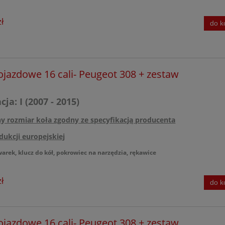
ł
do k
ojazdowe 16 cali- Peugeot 308 + zestaw
ja: I (2007 - 2015)
ny rozmiar koła zgodny ze specyfikacją producenta
dukcji europejskiej
warek, klucz do kół, pokrowiec na narzędzia, rękawice
ł
do k
ojazdowe 16 cali- Peugeot 308 + zestaw