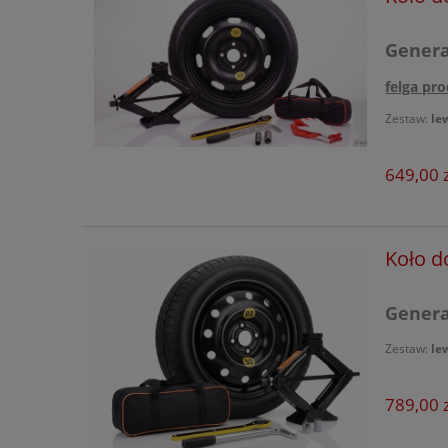
Generac
felga pro
Zestaw:
le
649,00 z
Koło d
Generac
Zestaw:
le
789,00 z