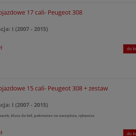
ojazdowe 17 cali- Peugeot 308
ja: I (2007 - 2015)
ł
do k
ojazdowe 15 cali- Peugeot 308 + zestaw
ja: I (2007 - 2015)
warek, klucz do kół, pokrowiec na narzędzia, rękawice
ł
do k