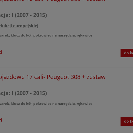
ja: I (2007 - 2015)
dukcji europejskiej
warek, klucz do kół, pokrowiec na narzędzia, rękawice
ł
do k
ojazdowe 17 cali- Peugeot 308 + zestaw
ja: I (2007 - 2015)
warek, klucz do kół, pokrowiec na narzędzia, rękawice
ł
do k