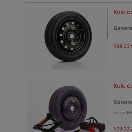
Renault
Koło d
Seat
Generac
Seres
Skoda
599,00 z
Smart
Subaru
Suzuki
Koło d
Tesla
SsangYong
Generac
Tiggo
Zestaw:
le
Toyota
609,00 z
Volkswagen