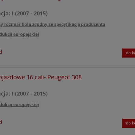
ja: I (2007 - 2015)
ny rozmiar koła zgodny ze specyfikacją producenta
dukcji europejskiej
ł
do k
r
ojazdowe 16 cali- Peugeot 308
ja: I (2007 - 2015)
dukcji europejskiej
ł
do k