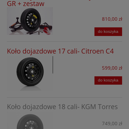
Tesla
GR + zestaw
SsangYong
810,00 zł
Tiggo
do koszyka
Toyota
Volkswagen
Koło dojazdowe 17 cali- Citroen C4
Volvo
Xpeng
599,00 zł
do koszyka
Koło dojazdowe 18 cali- KGM Torres
749,00 zł