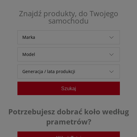
Znajdź produkty, do Twojego
samochodu
Marka
Alfa Romeo
Model
Audi
Generacja / lata produkcji
Baic
Bestune
Szukaj
BMW
BYD
Potrzebujesz dobrać koło według
Chevrolet
prametrów?
Citroen