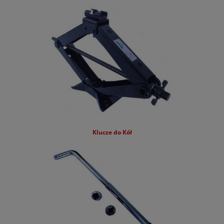
Kia
KGM
Leapmotor
Lexus
Lynk&Co
Mazda
Mercedes
Klucze do Kół
MG
Mini
Mitsubishi
Nissan
Omoda