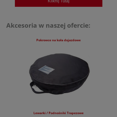
Kliknij Tutaj
Cupra
Dacia
Akcesoria w naszej ofercie:
DFSK
Dongfeng
Pokrowce na koła dojazdowe
Fiat
Ford
Forthing
GAC
Geely
Honda
Hyundai
Jaecoo
Lewarki / Podnośniki Trapezowe