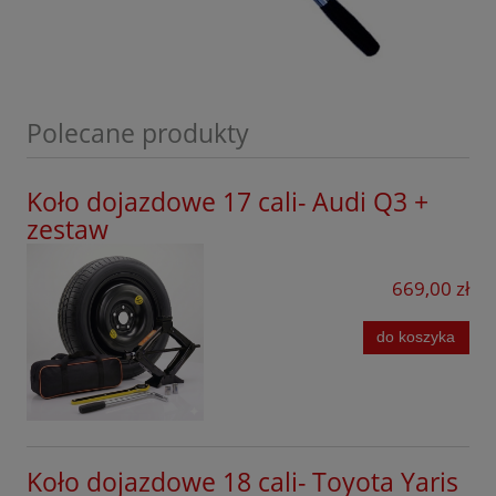
Opel
Peugeot
Porsche
Polecane produkty
Infinity
Koło dojazdowe 17 cali- Audi Q3 +
Renault
zestaw
Seat
669,00 zł
Seres
Skoda
do koszyka
Smart
Subaru
Suzuki
Koło dojazdowe 18 cali- Toyota Yaris