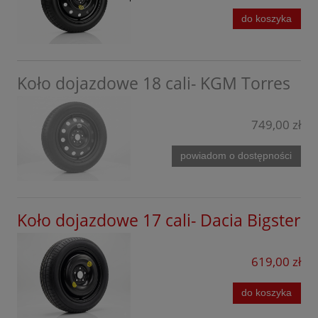
Tesla
do koszyka
SsangYong
Tiggo
Koło dojazdowe 18 cali- KGM Torres
Toyota
Volkswagen
749,00 zł
Volvo
powiadom o dostępności
Xpeng
Koło dojazdowe 17 cali- Dacia Bigster
619,00 zł
do koszyka