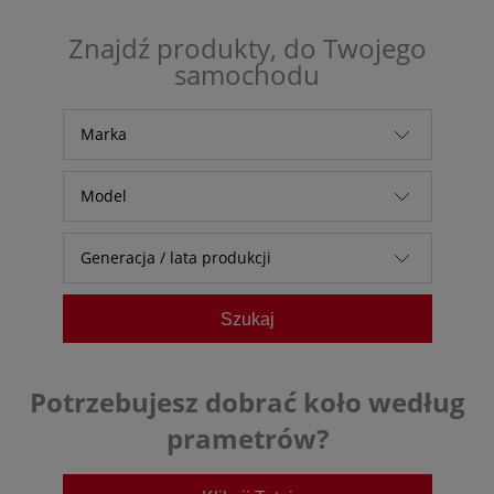
Znajdź produkty, do Twojego
samochodu
Marka
Alfa Romeo
Model
Audi
Generacja / lata produkcji
Baic
Bestune
Szukaj
BMW
BYD
Potrzebujesz dobrać koło według
Chevrolet
prametrów?
Citroen