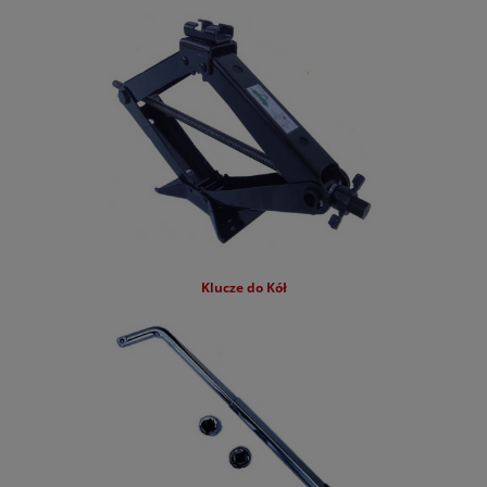
Kia
KGM
Leapmotor
Lexus
Lynk&Co
Mazda
Mercedes
Klucze do Kół
MG
Mini
Mitsubishi
Nissan
Omoda