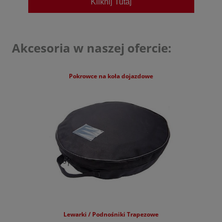
Kliknij Tutaj
Cupra
Dacia
Akcesoria w naszej ofercie:
DFSK
Dongfeng
Pokrowce na koła dojazdowe
Fiat
Ford
Forthing
GAC
Geely
Honda
Hyundai
Jaecoo
Lewarki / Podnośniki Trapezowe