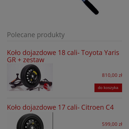
Opel
Peugeot
Porsche
Polecane produkty
Infinity
Koło dojazdowe 18 cali- Toyota Yaris
Renault
GR + zestaw
Seat
810,00 zł
Seres
Skoda
do koszyka
Smart
Koło dojazdowe 17 cali- Citroen C4
Subaru
Suzuki
599,00 zł